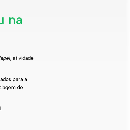
u na
Papel
, atividade
zados para a
iclagem do
.