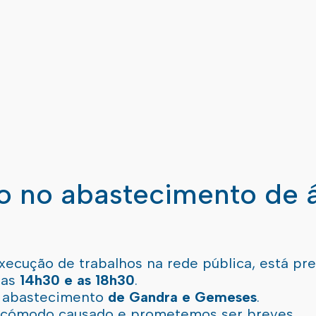
ão no abastecimento de 
xecução de trabalhos na rede pública, está pr
 as
14h30 e as 18h30
.
l abastecimento
de Gandra e Gemeses
.
incómodo causado e prometemos ser breves.