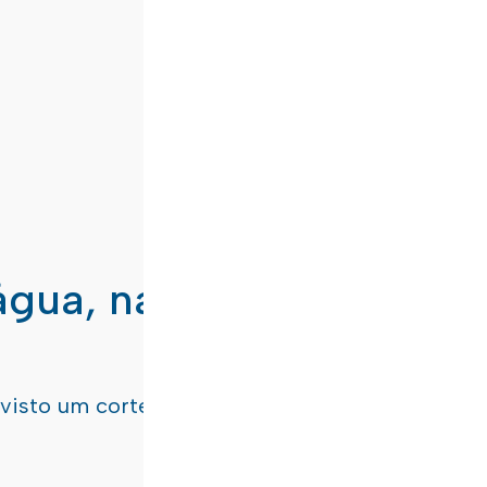
água, nas freguesias de
evisto um corte de água
terça-feira, dia 21/07/