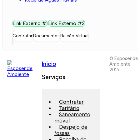
Link Externo #1
Link Externo #2
Contratar
Documentos
Balcão Virtual
© Esposende
Início
Ambiente
2026
Serviços
Contratar
Tarifário
Saneamento
móvel
Despejo de
fossas
Recolha de