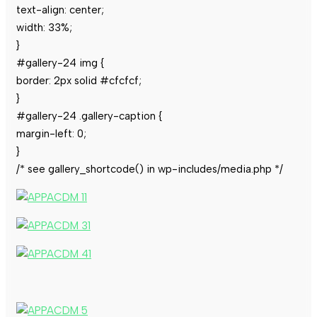
text-align: center;
width: 33%;
}
#gallery-24 img {
border: 2px solid #cfcfcf;
}
#gallery-24 .gallery-caption {
margin-left: 0;
}
/* see gallery_shortcode() in wp-includes/media.php */