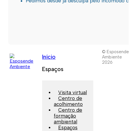
Pedimos desde já desculpa pelo incómodo c
© Esposende
Início
Ambiente
2026
Espaços
Visita virtual
Centro de
acolhimento
Centro de
formação
ambiental
Espaços