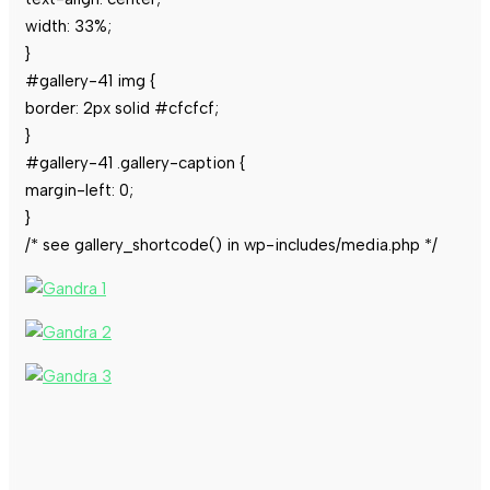
width: 33%;
}
#gallery-41 img {
border: 2px solid #cfcfcf;
}
#gallery-41 .gallery-caption {
margin-left: 0;
}
/* see gallery_shortcode() in wp-includes/media.php */