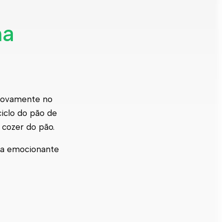
na
novamente no
ciclo do pão de
 cozer do pão.
ria emocionante