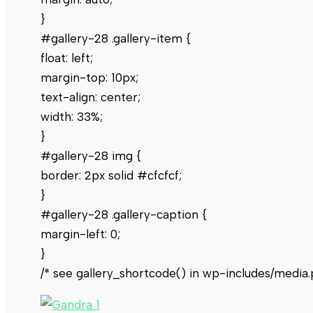
}
#gallery-28 .gallery-item {
float: left;
margin-top: 10px;
text-align: center;
width: 33%;
}
#gallery-28 img {
border: 2px solid #cfcfcf;
}
#gallery-28 .gallery-caption {
margin-left: 0;
}
/* see gallery_shortcode() in wp-includes/media.