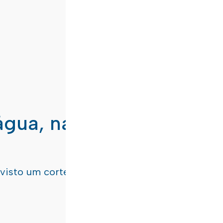
água, nas freguesias de
evisto um corte de água
terça-feira, dia 21/07/