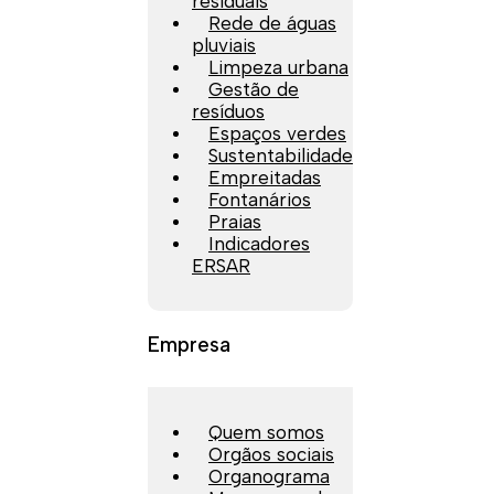
residuais
Rede de águas
pluviais
Limpeza urbana
Gestão de
resíduos
Espaços verdes
Sustentabilidade
Empreitadas
Fontanários
Praias
Indicadores
ERSAR
Empresa
Quem somos
Orgãos sociais
Organograma