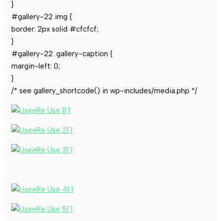
}
#gallery-22 img {
border: 2px solid #cfcfcf;
}
#gallery-22 .gallery-caption {
margin-left: 0;
}
/* see gallery_shortcode() in wp-includes/media.php */