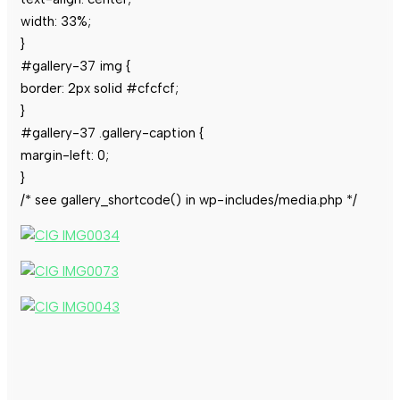
width: 33%;
}
#gallery-37 img {
border: 2px solid #cfcfcf;
}
#gallery-37 .gallery-caption {
margin-left: 0;
}
/* see gallery_shortcode() in wp-includes/media.php */