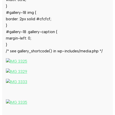
}
#gallery-18 img {
border: 2px solid #cfcfcf;
}
#gallery-18 .gallery-caption {
margin-left: 0;
}
/* see gallery_shortcode() in wp-includes/media.php */