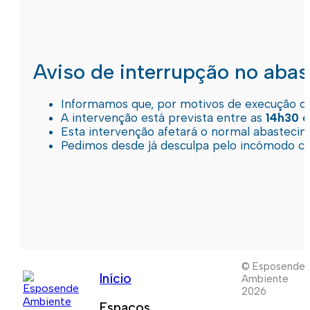
Aviso de interrupção no aba
Informamos que, por motivos de execução de 
A intervenção está prevista entre as
14h30 e
Esta intervenção afetará o normal abastec
Pedimos desde já desculpa pelo incómodo c
© Esposende
Início
Ambiente
2026
Espaços