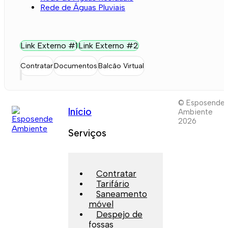
Rede de Águas Pluviais
Link Externo #1
Link Externo #2
Contratar
Documentos
Balcão Virtual
© Esposende
Início
Ambiente
2026
Serviços
Contratar
Tarifário
Saneamento
móvel
Despejo de
fossas