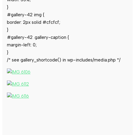
}
#gallery-42 img {
border: 2px solid #cfcfcf;
}
#gallery-42 .gallery-caption {
margin-left: 0;
}
/* see gallery_shortcode() in wp-includes/media.php */