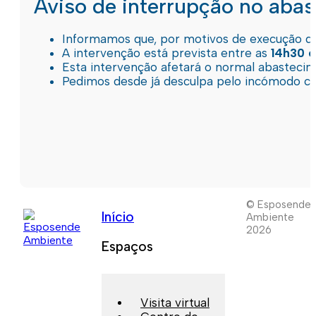
Aviso de interrupção no aba
Informamos que, por motivos de execução de 
A intervenção está prevista entre as
14h30 e
Esta intervenção afetará o normal abastec
Pedimos desde já desculpa pelo incómodo c
© Esposende
Início
Ambiente
2026
Espaços
Visita virtual