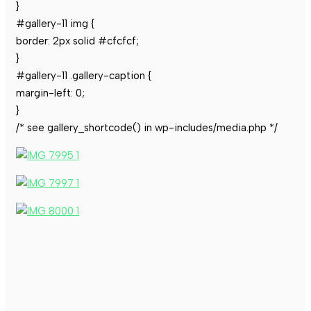
}
#gallery-11 img {
border: 2px solid #cfcfcf;
}
#gallery-11 .gallery-caption {
margin-left: 0;
}
/* see gallery_shortcode() in wp-includes/media.php */