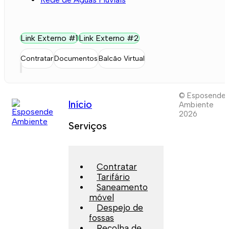
Link Externo #1
Link Externo #2
Contratar
Documentos
Balcão Virtual
© Esposende
Início
Ambiente
2026
Serviços
Contratar
Tarifário
Saneamento
móvel
Despejo de
fossas
Recolha de