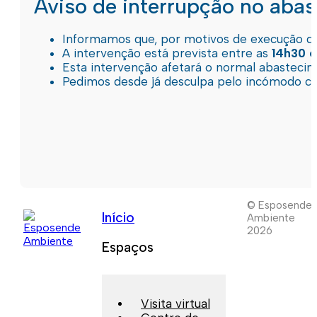
Aviso de interrupção no aba
Informamos que, por motivos de execução de 
A intervenção está prevista entre as
14h30 e
Esta intervenção afetará o normal abastec
Pedimos desde já desculpa pelo incómodo c
© Esposende
Início
Ambiente
2026
Espaços
Visita virtual