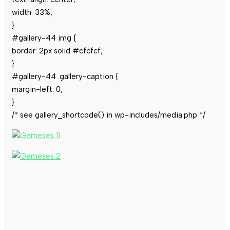
width: 33%;
}
#gallery-44 img {
border: 2px solid #cfcfcf;
}
#gallery-44 .gallery-caption {
margin-left: 0;
}
/* see gallery_shortcode() in wp-includes/media.php */