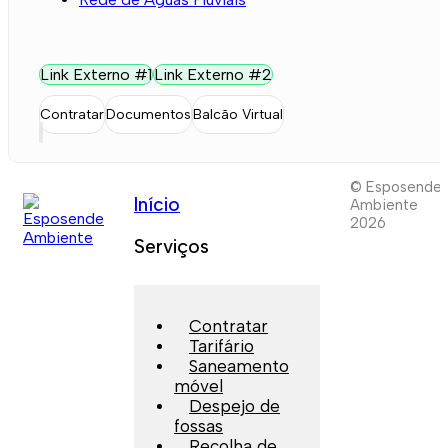
Link Externo #1
Link Externo #2
Contratar
Documentos
Balcão Virtual
© Esposende
Início
Ambiente
2026
Serviços
Contratar
Tarifário
Saneamento
móvel
Despejo de
fossas
Recolha de