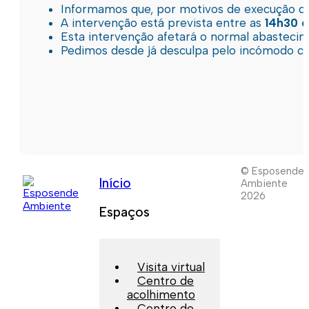
Informamos que, por motivos de execução de 
A intervenção está prevista entre as
14h30 e
Esta intervenção afetará o normal abastec
Pedimos desde já desculpa pelo incómodo c
© Esposende
Início
Ambiente
2026
Espaços
Visita virtual
Centro de
acolhimento
Centro de