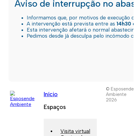
Aviso de interrupção no aba
Informamos que, por motivos de execução de 
A intervenção está prevista entre as
14h30 e
Esta intervenção afetará o normal abastec
Pedimos desde já desculpa pelo incómodo c
© Esposende
Início
Ambiente
2026
Espaços
Visita virtual