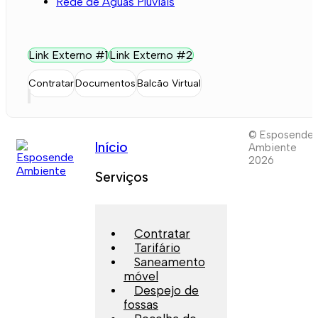
Rede de Águas Pluviais
Link Externo #1
Link Externo #2
Contratar
Documentos
Balcão Virtual
© Esposende
Início
Ambiente
2026
Serviços
Contratar
Tarifário
Saneamento
móvel
Despejo de
fossas