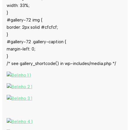
width: 33%;
}
#gallery-72 img {
border: 2px solid #cfcfcf;
}
#gallery-72 .gallery-caption {
margin-left: 0;
}
/* see gallery_shortcode() in wp-includes/media.php */