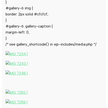
}
#gallery-6 img {
border: 2px solid #cfcfcf;
}
#gallery-6 .gallery-caption {
margin-left: 0;
}
/* see gallery_shortcode() in wp-includes/media.php */