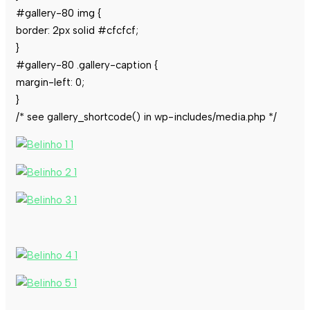
#gallery-80 img {
border: 2px solid #cfcfcf;
}
#gallery-80 .gallery-caption {
margin-left: 0;
}
/* see gallery_shortcode() in wp-includes/media.php */