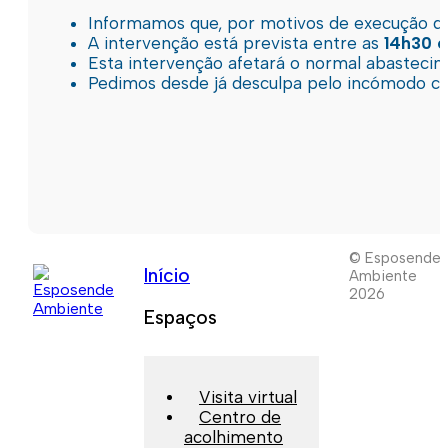
Informamos que, por motivos de execução de 
A intervenção está prevista entre as
14h30 e
Esta intervenção afetará o normal abastec
Pedimos desde já desculpa pelo incómodo c
© Esposende
Início
Ambiente
2026
Espaços
Visita virtual
Centro de
acolhimento