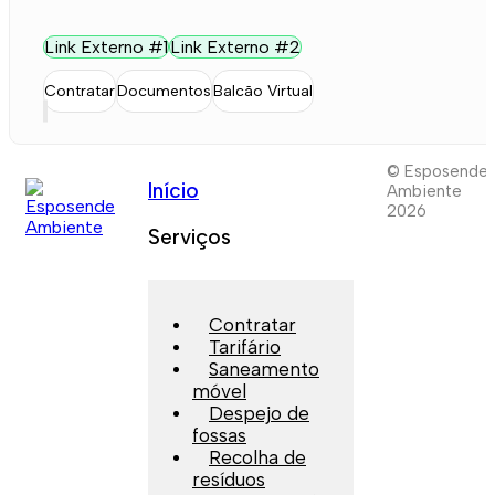
Link Externo #1
Link Externo #2
Contratar
Documentos
Balcão Virtual
© Esposende
Início
Ambiente
2026
Serviços
Contratar
Tarifário
Saneamento
móvel
Despejo de
fossas
Recolha de
resíduos