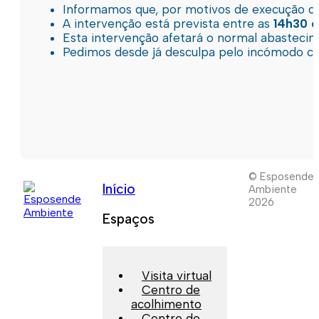
Informamos que, por motivos de execução de 
A intervenção está prevista entre as
14h30 e
Esta intervenção afetará o normal abastec
Pedimos desde já desculpa pelo incómodo c
© Esposende
Início
Ambiente
2026
Espaços
Visita virtual
Centro de
acolhimento
Centro de