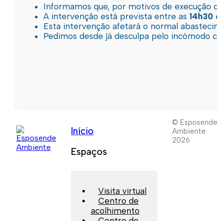
Informamos que, por motivos de execução de 
A intervenção está prevista entre as
14h30 e
Esta intervenção afetará o normal abastec
Pedimos desde já desculpa pelo incómodo c
© Esposende
Início
Ambiente
2026
Espaços
Visita virtual
Centro de
acolhimento
Centro de