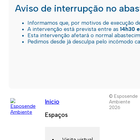
Aviso de interrupção no aba
Informamos que, por motivos de execução de 
A intervenção está prevista entre as
14h30 e
Esta intervenção afetará o normal abastec
Pedimos desde já desculpa pelo incómodo c
© Esposende
Início
Ambiente
2026
Espaços
Visita virtual