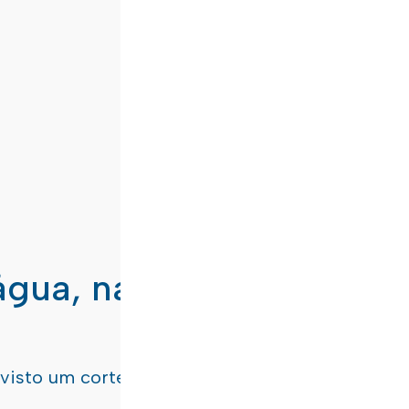
água, nas freguesias de
evisto um corte de água
terça-feira, dia 21/07/