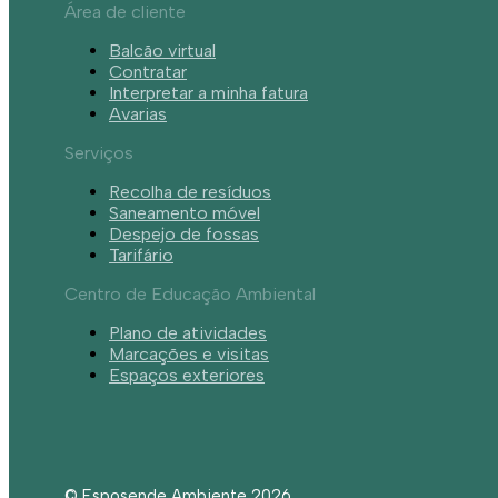
Área de cliente
Balcão virtual
Contratar
Interpretar a minha fatura
Avarias
Serviços
Recolha de resíduos
Saneamento móvel
Despejo de fossas
Tarifário
Centro de Educação Ambiental
Plano de atividades
Marcações e visitas
Espaços exteriores
© Esposende Ambiente 2026