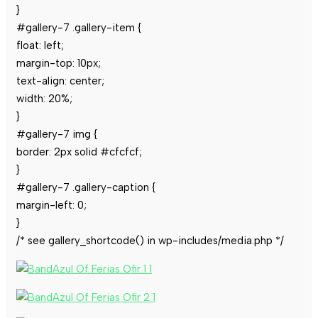
}
#gallery-7 .gallery-item {
float: left;
margin-top: 10px;
text-align: center;
width: 20%;
}
#gallery-7 img {
border: 2px solid #cfcfcf;
}
#gallery-7 .gallery-caption {
margin-left: 0;
}
/* see gallery_shortcode() in wp-includes/media.php */