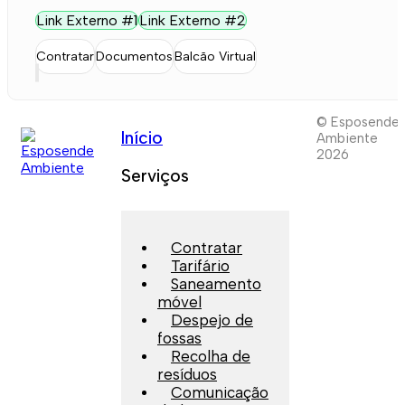
Link Externo #1
Link Externo #2
Contratar
Documentos
Balcão Virtual
© Esposende
Início
Ambiente
2026
Serviços
Contratar
Tarifário
Saneamento
móvel
Despejo de
fossas
Recolha de
resíduos
Comunicação