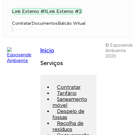
Link Externo #1
Link Externo #2
Contratar
Documentos
Balcão Virtual
© Esposende
Início
Ambiente
2026
Serviços
Contratar
Tarifário
Saneamento
móvel
Despejo de
fossas
Recolha de
resíduos