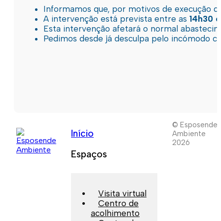
Informamos que, por motivos de execução de 
A intervenção está prevista entre as
14h30 e
Esta intervenção afetará o normal abastec
Pedimos desde já desculpa pelo incómodo c
© Esposende
Início
Ambiente
2026
Espaços
Visita virtual
Centro de
acolhimento