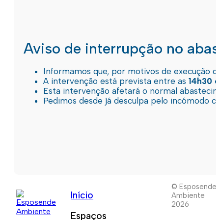
Aviso de interrupção no aba
Informamos que, por motivos de execução de 
A intervenção está prevista entre as
14h30 e
Esta intervenção afetará o normal abastec
Pedimos desde já desculpa pelo incómodo c
© Esposende
Início
Ambiente
2026
Espaços