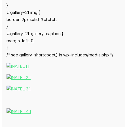
}
#gallery-21 img {
border: 2px solid #cfcfcf;
}
#gallery-21 .gallery-caption {
margin-left: 0;
}
/* see gallery_shortcode() in wp-includes/media.php */