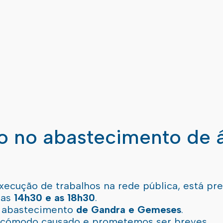
ão no abastecimento de 
xecução de trabalhos na rede pública, está pr
 as
14h30 e as 18h30
.
l abastecimento
de Gandra e Gemeses
.
incómodo causado e prometemos ser breves.