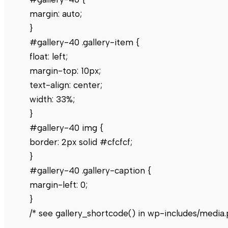
margin: auto;
}
#gallery-40 .gallery-item {
float: left;
margin-top: 10px;
text-align: center;
width: 33%;
}
#gallery-40 img {
border: 2px solid #cfcfcf;
}
#gallery-40 .gallery-caption {
margin-left: 0;
}
/* see gallery_shortcode() in wp-includes/media.