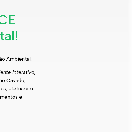
ICE
al!
ão Ambiental.
ente Interativo
,
rio Cávado,
uras, efetuaram
amentos e