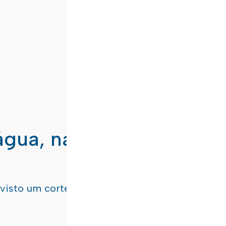
água, nas freguesias de
evisto um corte de água
terça-feira, dia 21/07/