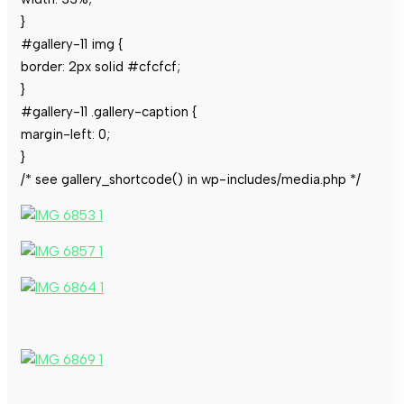
}
#gallery-11 img {
border: 2px solid #cfcfcf;
}
#gallery-11 .gallery-caption {
margin-left: 0;
}
/* see gallery_shortcode() in wp-includes/media.php */