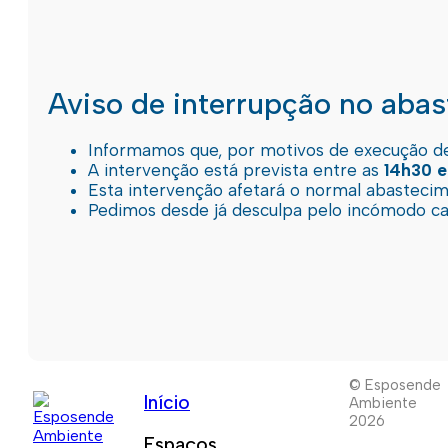
Aviso de interrupção no aba
Informamos que, por motivos de execução de 
A intervenção está prevista entre as
14h30 e
Esta intervenção afetará o normal abastec
Pedimos desde já desculpa pelo incómodo c
© Esposende
Início
Ambiente
2026
Espaços