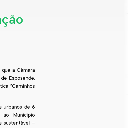
zação
to que a Câmara
o de
Esposende
,
ática “Caminhos
os urbanos de 6
 ao Município
s sustentável –