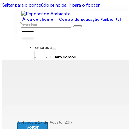
Saltar para o conteúdo principal
Ir para o footer
Área de cliente
Centro de Educação Ambiental
Pesquisar
Empresa
Quem somos
Orgãos sociais
Organograma
Mensagem da administração
Política de sustentabilidade
Trabalhe connosco
Serviços
Contratar
Tarifário
Saneamento móvel
Despejo de fossas
Recolha de resíduos
Publicado a 29 de Agosto, 2019
Comunicação de leituras
Voltar