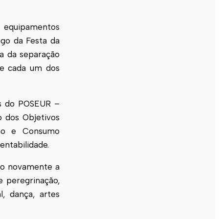
o equipamentos
ngo da Festa da
ia da separação
de cada um dos
és do POSEUR –
o dos Objetivos
ão e Consumo
entabilidade.
ano novamente a
e peregrinação,
, dança, artes