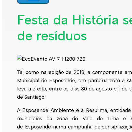
Interpretar a minha fatura
Informação geral
Festa da História s
Rede de abastecimento de água
Rede de águas residuais
de resíduos
Rede de águas pluviais
Limpeza urbana
Gestão de resíduos
Espaços verdes
Sustentabilidade
Empreitadas
Fontanários
Praias
Indicadores ERSAR
Tal como na edição de 2018, a componente ambi
Municipal de
Esposende
, em parceria com a A
Qualidade da água
Contactos
leva a efeito, entre os dias 30 de agosto e 1 de
de Santiago”.
A
Esposende
Ambiente e a Resulima, entidade 
municípios da zona do Vale do Lima e Ba
de
Esposende
numa campanha de sensibilização