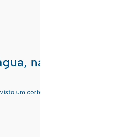
água, nas freguesias de
evisto um corte de água
terça-feira, dia 21/07/