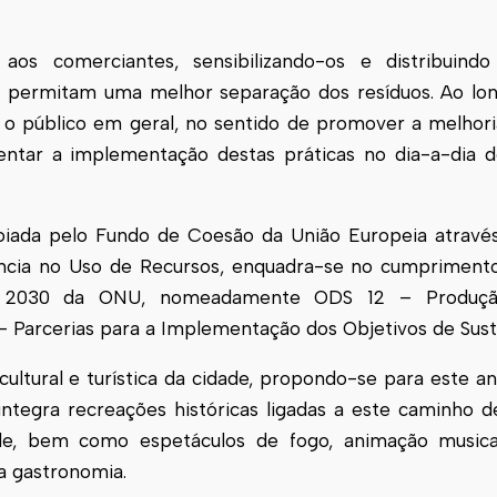
os comerciantes, sensibilizando-os e distribuind
ue permitam uma melhor separação dos resíduos. Ao lo
o o público em geral, no sentido de promover a melhor
ntar a implementação destas práticas no dia-a-dia 
poiada pelo Fundo de Coesão da União Europeia atrav
ência no Uso de Recursos, enquadra-se no cumpriment
da 2030 da ONU, nomeadamente ODS 12 – Produç
– Parcerias para a Implementação dos Objetivos de Sust
cultural e turística da cidade, propondo-se para este 
ntegra recreações históricas ligadas a este caminho d
de
, bem como espetáculos de fogo, animação musical
 a gastronomia.