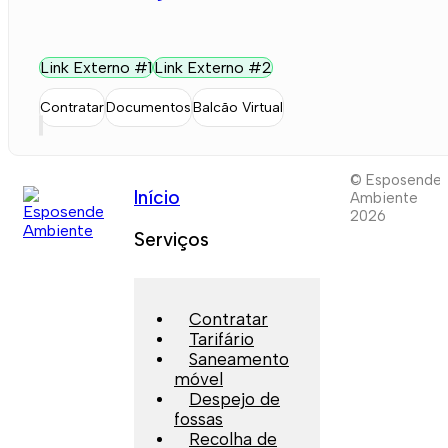
Link Externo #1
Link Externo #2
Contratar
Documentos
Balcão Virtual
© Esposende
Início
Ambiente
2026
Serviços
Contratar
Tarifário
Saneamento
móvel
Despejo de
fossas
Recolha de