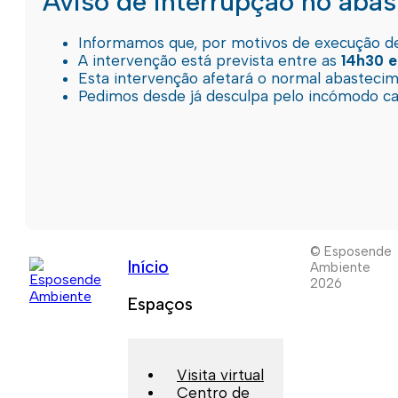
Aviso de interrupção no aba
Informamos que, por motivos de execução de 
A intervenção está prevista entre as
14h30 e
Esta intervenção afetará o normal abastec
Pedimos desde já desculpa pelo incómodo c
© Esposende
Início
Ambiente
2026
Espaços
Visita virtual
Centro de