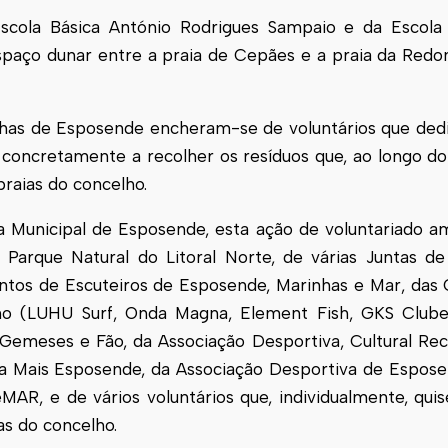
cola Básica António Rodrigues Sampaio e da Escola P
spaço dunar entre a praia de Cepães e a praia da Re
irinhas de Esposende encheram-se de voluntários que de
concretamente a recolher os resíduos que, ao longo do
praias do concelho.
Municipal de Esposende, esta ação de voluntariado am
arque Natural do Litoral Norte, de várias Juntas de 
tos de Escuteiros de Esposende, Marinhas e Mar, das G
elho (LUHU Surf, Onda Magna, Element Fish, GKS Clube
emeses e Fão, da Associação Desportiva, Cultural Recr
ca Mais Esposende, da Associação Desportiva de Espos
AR, e de vários voluntários que, individualmente, qui
as do concelho.