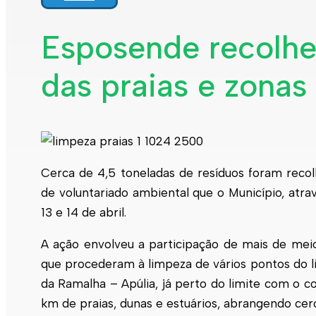
Interpretar a minha fatura
Informação geral
Esposende recolhe
Rede de abastecimento de água
Rede de águas residuais
das praias e zonas
Rede de águas pluviais
Limpeza urbana
Gestão de resíduos
Espaços verdes
Sustentabilidade
Empreitadas
Fontanários
Praias
Indicadores ERSAR
Cerca de 4,5 toneladas de resíduos foram recolh
de voluntariado ambiental que o Município, atr
Qualidade da água
Contactos
13 e 14 de abril.
A ação envolveu a participação de mais de meio
que procederam à limpeza de vários pontos do lit
da Ramalha – Apúlia, já perto do limite com o c
km de praias, dunas e estuários, abrangendo cer