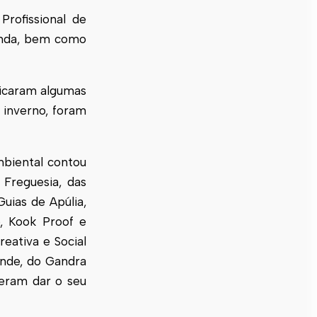
rofissional de
donda, bem como
dicaram algumas
 inverno, foram
biental contou
Freguesia, das
uias de Apúlia,
, Kook Proof e
eativa e Social
ende, do Gandra
seram dar o seu