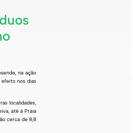
íduos
ho
osende, na ação
efeito nos dias
as localidades,
iva, até à Praia
ão cerca de 8,8