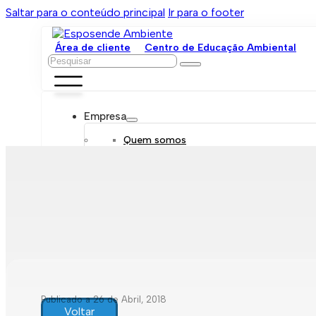
Saltar para o conteúdo principal
Ir para o footer
Área de cliente
Centro de Educação Ambiental
Pesquisar
Empresa
Quem somos
Orgãos sociais
Organograma
Mensagem da administração
Política de sustentabilidade
Trabalhe connosco
Serviços
Contratar
Tarifário
Saneamento móvel
Despejo de fossas
Recolha de resíduos
Publicado a 26 de Abril, 2018
Comunicação de leituras
Voltar