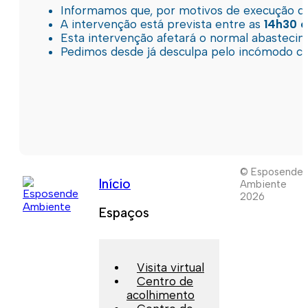
Informamos que, por motivos de execução de 
A intervenção está prevista entre as
14h30 e
Esta intervenção afetará o normal abastec
Pedimos desde já desculpa pelo incómodo c
© Esposende
Início
Ambiente
2026
Espaços
Visita virtual
Centro de
acolhimento