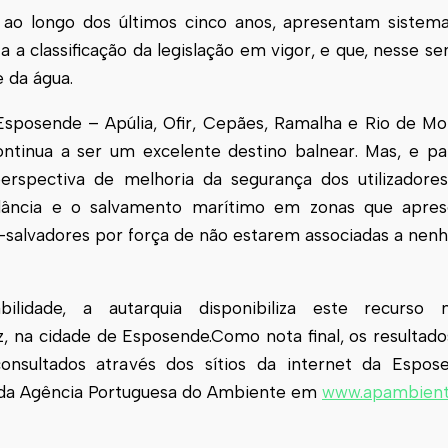
, ao longo dos últimos cinco anos, apresentam siste
 a classificação da legislação em vigor, e que, nesse s
e da água.
 Esposende – Apúlia, Ofir, Cepães, Ramalha e Rio de Mo
tinua a ser um excelente destino balnear. Mas, e pa
erspectiva de melhoria da segurança dos utilizadore
ilância e o salvamento marítimo em zonas que apr
s-salvadores por força de não estarem associadas a ne
ilidade, a autarquia disponibiliza este recurso 
 na cidade de Esposende.Como nota final, os resultados
onsultados através dos sítios da internet da Espo
da Agência Portuguesa do Ambiente em
www.apambient