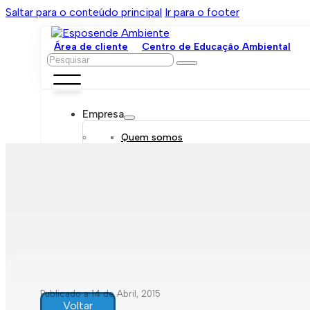
Saltar para o conteúdo principal
Ir para o footer
Área de cliente
Centro de Educação Ambiental
Pesquisar
Empresa
Quem somos
Orgãos sociais
Organograma
Mensagem da administração
Política de sustentabilidade
Trabalhe connosco
Serviços
Contratar
Tarifário
Saneamento móvel
Despejo de fossas
Recolha de resíduos
Publicado a 14 de Abril, 2015
Comunicação de leituras
Voltar