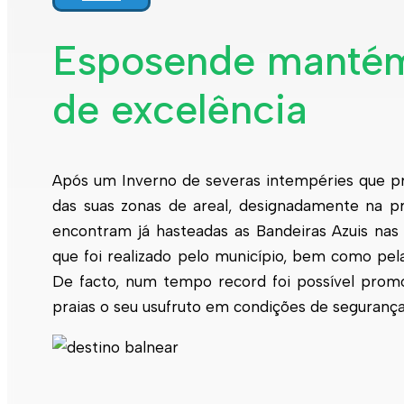
Interpretar a minha fatura
Informação geral
Esposende mantém
Rede de abastecimento de água
Rede de águas residuais
de excelência
Rede de águas pluviais
Limpeza urbana
Gestão de resíduos
Espaços verdes
Sustentabilidade
Empreitadas
Após um Inverno de severas intempéries que 
Fontanários
Praias
das suas zonas de areal, designadamente na pra
Indicadores ERSAR
encontram já hasteadas as Bandeiras Azuis nas
Qualidade da água
que foi realizado pelo município, bem como pel
Contactos
De facto, num tempo record foi possível promov
praias o seu usufruto em condições de segurança