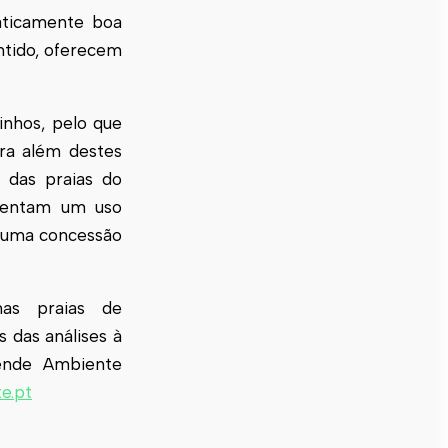
maticamente boa
entido, oferecem
inhos, pelo que
ra além destes
s das praias do
esentam um uso
nhuma concessão
nas praias de
 das análises à
sende Ambiente
e.pt