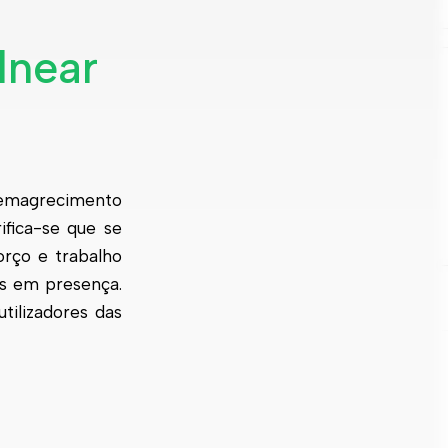
lnear
 emagrecimento
ifica-se que se
orço e trabalho
as em presença.
tilizadores das