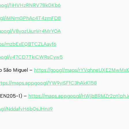
goo.gl/1iHVHzRNRV78kGKb6
oo.gl/iMNmGPhAc4T4zmFD8
.goo.gl/V8yozUiunVr4MrYQA
maps/mzbExEQBTCZLAayf6
.goo.gl/y47CD7TkiCWRsCyw5
o São Miguel –
https://goo.gl/maps/rYVqhneUXE2MwMx
ttps://maps.app.goo.gl/YW9yiSFfC3hAkK158
 (EN205-1) –
https://maps.app.goo.gl/HWjbBRMZr2pt1phJ
o.gl/NddafvH6bQsJHnii9