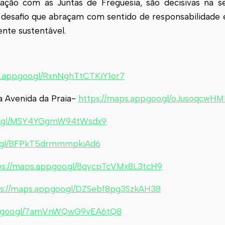
ção com as Juntas de Freguesia, são decisivas na se
esafio que abraçam com sentido de responsabilidade 
nte sustentável.
s.app.goo.gl/RxnNghTtCTKiY1or7
a Avenida da Praia-
https://maps.app.goo.gl/oJusoqcw
goo.gl/MSY4YGgmW94tWsdx9
oo.gl/BFPkT5drmmmpkiAd6
ps://maps.app.goo.gl/8qycpTcVMx8L3tcH9
s://maps.app.goo.gl/DZSebf8pg3SzkAH38
pp.goo.gl/7amVnWQwG9vEA6tQ8