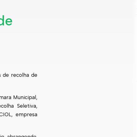
de
s de recolha de
mara Municipal,
olha Seletiva,
ECIOL, empresa
io, abrangendo,