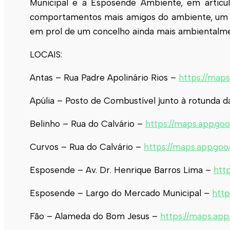
Municipal e a
Esposende
Ambiente, em articula
comportamentos mais amigos do ambiente, um d
em prol de um concelho ainda mais ambientalme
LOCAIS:
Antas – Rua Padre Apolinário Rios –
https://map
Apúlia – Posto de Combustível junto à rotunda d
Belinho – Rua do Calvário –
https://maps.app.
Curvos – Rua do Calvário –
https://maps.app.g
Esposende
– Av. Dr. Henrique Barros Lima –
htt
Esposende
– Largo do Mercado Municipal –
http
Fão – Alameda do Bom Jesus –
https://maps.a