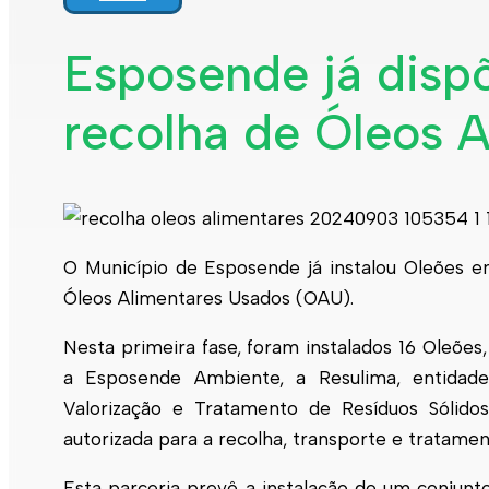
Interpretar a minha fatura
Informação geral
Esposende já disp
Rede de abastecimento de água
Rede de águas residuais
recolha de Óleos 
Rede de águas pluviais
Limpeza urbana
Gestão de resíduos
Espaços verdes
Sustentabilidade
Empreitadas
Fontanários
Praias
Indicadores ERSAR
O Município de
Esposende
já instalou Oleões e
Óleos Alimentares Usados (OAU).
Qualidade da água
Contactos
Nesta primeira fase, foram instalados 16 Oleõe
a
Esposende
Ambiente, a Resulima, entidade 
Valorização e Tratamento de Resíduos Sólid
autorizada para a recolha, transporte e tratame
Esta parceria prevê a instalação de um conjunt