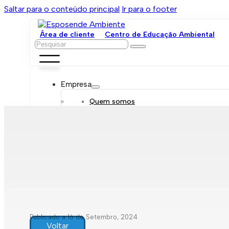
Saltar para o conteúdo principal
Ir para o footer
Área de cliente
Centro de Educação Ambiental
Pesquisar
Empresa
Quem somos
Orgãos sociais
Organograma
Mensagem da administração
Política de sustentabilidade
Trabalhe connosco
Serviços
Contratar
Tarifário
Saneamento móvel
Despejo de fossas
Recolha de resíduos
Publicado a 16 de Setembro, 2024
Comunicação de leituras
Voltar