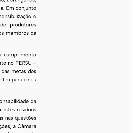
ia. Em conjunto
nsibilização e
 de produtores
 dos membros da
r cumprimento
isto no PERSU –
 das metas dos
rteu para o seu
onsabilidade da
 estes resíduos
as nas questões
ações, a Câmara