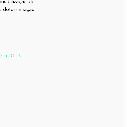
nsibilização de
e determinação
HMPTnDTU9