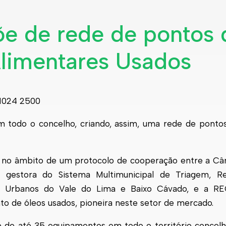
õe de rede de pontos 
Alimentares Usados
m todo o concelho, criando, assim, uma rede de ponto
s, no âmbito de um protocolo de cooperação entre a Câ
gestora do Sistema Multimunicipal de Triagem, Rec
os Urbanos do Vale do Lima e Baixo Cávado, e a R
nto de óleos usados, pioneira neste setor de mercado.
o de até 35 equipamentos em todo o território concelh