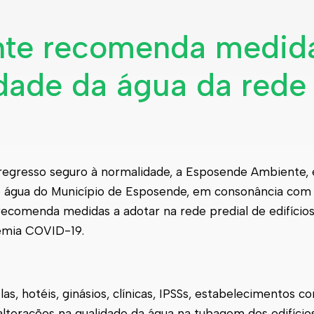
te recomenda medid
idade da água da rede
regresso seguro à normalidade, a
Esposende
Ambiente, 
e água do Município de
Esposende
, em consonância com
ecomenda medidas a adotar na rede predial de edifício
emia COVID-19.
s, hotéis, ginásios, clínicas, IPSSs, estabelecimentos c
alterações na qualidade da água na tubagem dos edifício