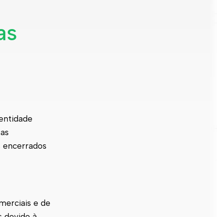
as
entidade
 as
s encerrados
omerciais e de
s devido à