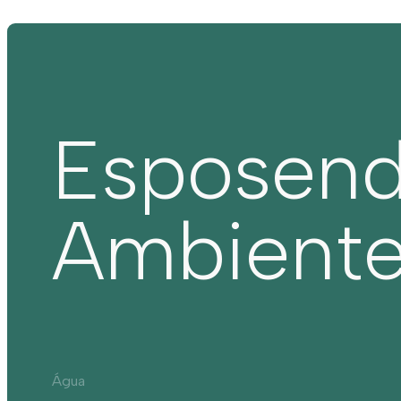
Esposen
Ambient
Água