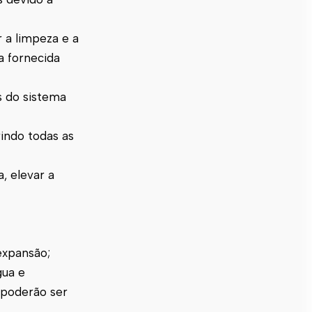
 a limpeza e a
a fornecida
 do sistema
rindo todas as
, elevar a
expansão;
gua e
 poderão ser