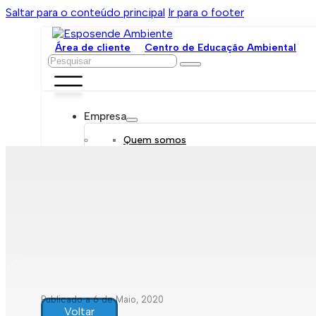
Saltar para o conteúdo principal
Ir para o footer
Área de cliente
Centro de Educação Ambiental
Pesquisar
Empresa
Quem somos
Orgãos sociais
Organograma
Mensagem da administração
Política de sustentabilidade
Trabalhe connosco
Serviços
Contratar
Tarifário
Saneamento móvel
Despejo de fossas
Recolha de resíduos
Publicado a 6 de Maio, 2020
Comunicação de leituras
Voltar