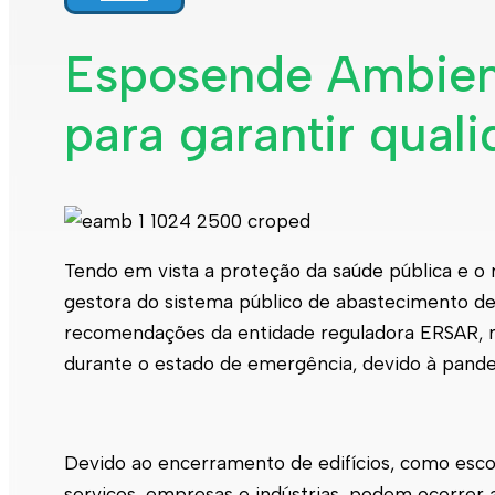
Interpretar a minha fatura
Informação geral
Esposende Ambien
Rede de abastecimento de água
Rede de águas residuais
para garantir qual
Rede de águas pluviais
Limpeza urbana
Gestão de resíduos
Espaços verdes
Sustentabilidade
Empreitadas
Fontanários
Praias
Indicadores ERSAR
Tendo em vista a proteção da saúde pública e o 
gestora do sistema público de abastecimento d
Qualidade da água
Contactos
recomendações da entidade reguladora ERSAR, r
durante o estado de emergência, devido à pand
Devido ao encerramento de edifícios, como escola
serviços, empresas e indústrias, podem ocorrer 