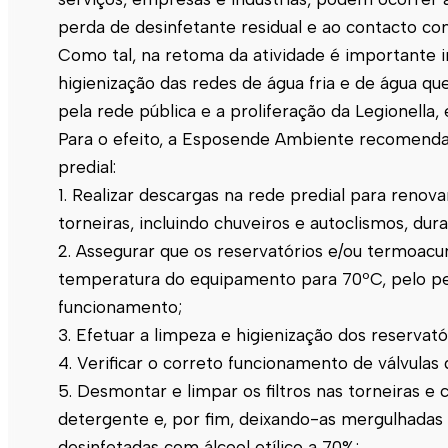
perda de desinfetante residual e ao contacto com
Como tal, na retoma da atividade é importante 
higienização das redes de água fria e de água qu
pela rede pública e a proliferação da Legionella
Para o efeito, a
Esposende
Ambiente recomenda 
predial:
1. Realizar descargas na rede predial para renov
torneiras, incluindo chuveiros e autoclismos, dur
2. Assegurar que os reservatórios e/ou termoacu
temperatura do equipamento para 70ºC, pelo pe
funcionamento;
3. Efetuar a limpeza e higienização dos reservató
4. Verificar o correto funcionamento de válvulas
5. Desmontar e limpar os filtros nas torneiras e
detergente e, por fim, deixando-as mergulhadas
desinfetadas com álcool etílico a 70%;