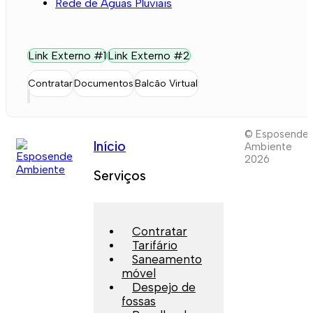
Rede de Águas Pluviais
Link Externo #1
Link Externo #2
Contratar
Documentos
Balcão Virtual
© Esposende
Início
Ambiente
2026
Serviços
Contratar
Tarifário
Saneamento
móvel
Despejo de
fossas