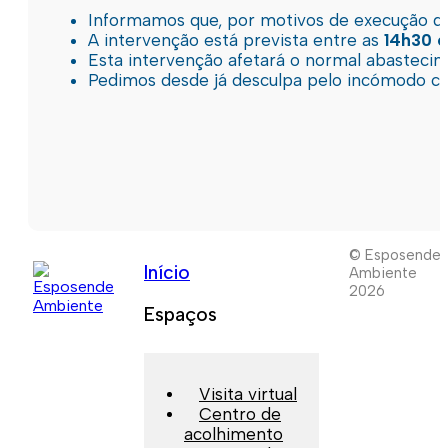
Informamos que, por motivos de execução de 
A intervenção está prevista entre as
14h30 e
Esta intervenção afetará o normal abastec
Pedimos desde já desculpa pelo incómodo c
© Esposende
Início
Ambiente
2026
Espaços
Visita virtual
Centro de
acolhimento