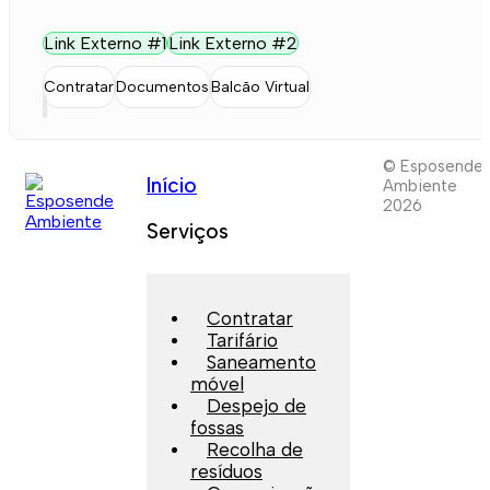
Link Externo #1
Link Externo #2
Contratar
Documentos
Balcão Virtual
© Esposende
Início
Ambiente
2026
Serviços
Contratar
Tarifário
Saneamento
móvel
Despejo de
fossas
Recolha de
resíduos