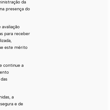
inistração da
 na presença do
 avaliação
ias para receber
izada,
ue este mérito
e continue a
mento
 das
idas, a
 segura e de