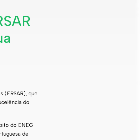
ERSAR
ua
os (ERSAR), que
xcelência do
mbito do ENEG
rtuguesa de