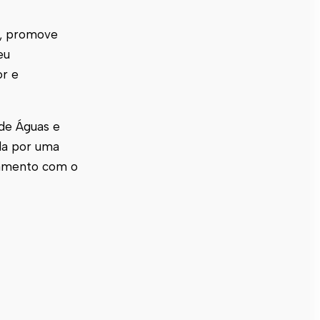
l, promove
eu
or e
 de Águas e
ada por uma
onamento com o