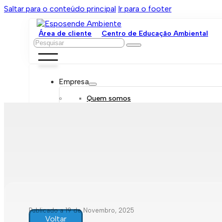
Saltar para o conteúdo principal
Ir para o footer
Área de cliente
Centro de Educação Ambiental
Pesquisar
Empresa
Quem somos
Orgãos sociais
Organograma
Mensagem da administração
Política de sustentabilidade
Trabalhe connosco
Serviços
Contratar
Tarifário
Saneamento móvel
Despejo de fossas
Recolha de resíduos
Publicado a 19 de Novembro, 2025
Comunicação de leituras
Voltar