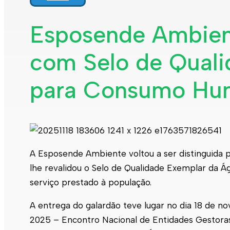
Interpretar a minha fatura
Informação geral
Esposende Ambient
Rede de abastecimento de água
Rede de águas residuais
com Selo de Qual
Rede de águas pluviais
Limpeza urbana
Gestão de resíduos
Espaços verdes
para Consumo Hu
Sustentabilidade
Empreitadas
Fontanários
Praias
Indicadores ERSAR
Qualidade da água
Contactos
A Esposende Ambiente voltou a ser distinguida 
lhe revalidou o Selo de Qualidade Exemplar da 
serviço prestado à população.
A entrega do galardão teve lugar no dia 18 de 
2025 – Encontro Nacional de Entidades Gestora