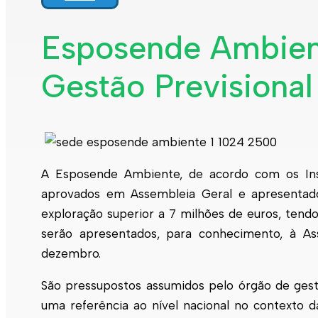
Interpretar a minha fatura
Informação geral
Esposende Ambient
Rede de abastecimento de água
Rede de águas residuais
Gestão Previsiona
Rede de águas pluviais
Limpeza urbana
Gestão de resíduos
Espaços verdes
Sustentabilidade
Empreitadas
Fontanários
Praias
Indicadores ERSAR
A
Esposende
Ambiente, de acordo com os Ins
aprovados em Assembleia Geral e apresentad
Qualidade da água
Contactos
exploração superior a 7 milhões de euros, ten
serão apresentados, para conhecimento, à A
dezembro.
São pressupostos assumidos pelo órgão de ge
uma referência ao nível nacional no contexto 