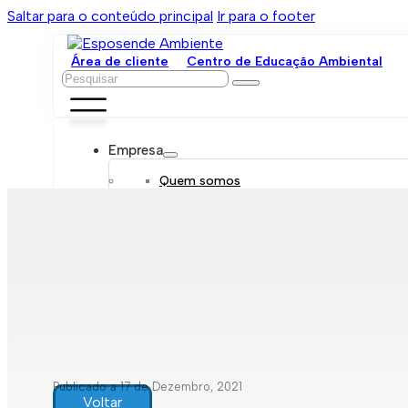
Saltar para o conteúdo principal
Ir para o footer
Área de cliente
Centro de Educação Ambiental
Pesquisar
Empresa
Quem somos
Orgãos sociais
Organograma
Mensagem da administração
Política de sustentabilidade
Trabalhe connosco
Serviços
Contratar
Tarifário
Saneamento móvel
Despejo de fossas
Recolha de resíduos
Publicado a 17 de Dezembro, 2021
Comunicação de leituras
Voltar