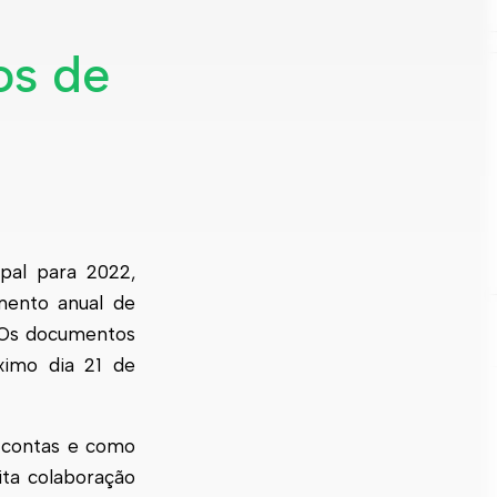
os de
pal para 2022,
mento anual de
. Os documentos
ximo dia 21 de
 contas e como
ita colaboração