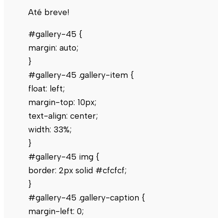
Até breve!
#gallery-45 {
margin: auto;
}
#gallery-45 .gallery-item {
float: left;
margin-top: 10px;
text-align: center;
width: 33%;
}
#gallery-45 img {
border: 2px solid #cfcfcf;
}
#gallery-45 .gallery-caption {
margin-left: 0;