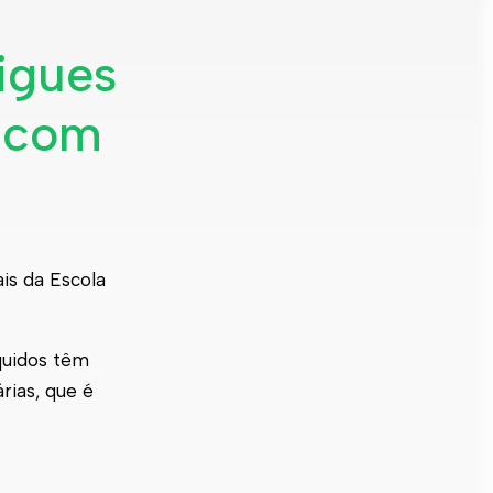
igues
r com
ais da Escola
quidos têm
rias, que é