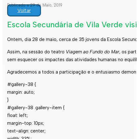
Publicado a 29 de Maio, 2019
Voltar
Escola Secundária de Vila Verde vis
Ontem, dia 28 de maio, cerca de 35 jovens da Escola Secundá
Assim, na sessão do teatro
Viagem ao Fundo do Mar
, os part
sem esquecer os impactes das atividades humanas no equilíbr
Agradecemos a todos a participação e o entusiasmo demonst
#gallery-38 {
margin: auto;
}
#gallery-38 .gallery-item {
float: left;
margin-top: 10px;
text-align: center;
width: 33%;