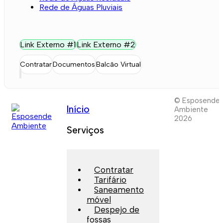
Rede de Águas Pluviais
Link Externo #1
Link Externo #2
Contratar
Documentos
Balcão Virtual
© Esposende
Início
Ambiente
2026
Serviços
Contratar
Tarifário
Saneamento
móvel
Despejo de
fossas