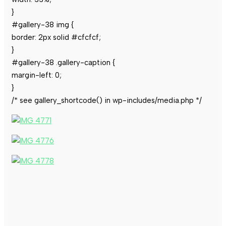
}
#gallery-38 img {
border: 2px solid #cfcfcf;
}
#gallery-38 .gallery-caption {
margin-left: 0;
}
/* see gallery_shortcode() in wp-includes/media.php */