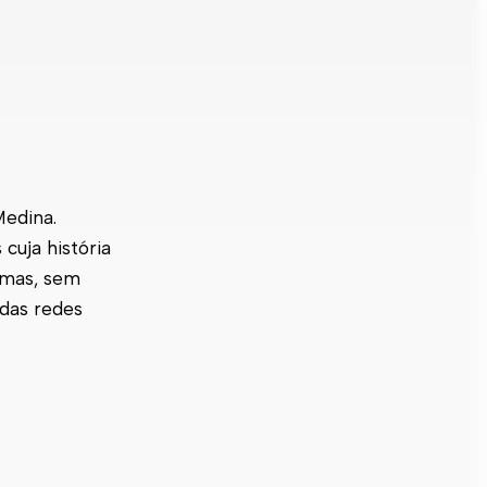
Medina.
cuja história
imas, sem
 das redes