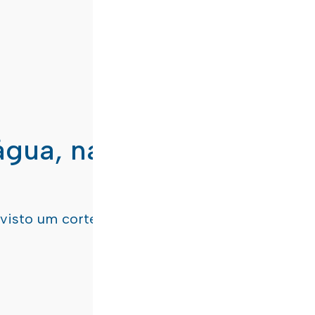
água, nas freguesias de
evisto um corte de água
terça-feira, dia 21/07/