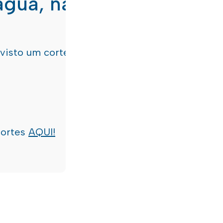
água, nas freguesias de
evisto um corte de água
terça-feira, dia 21/07/
cortes
AQUI!