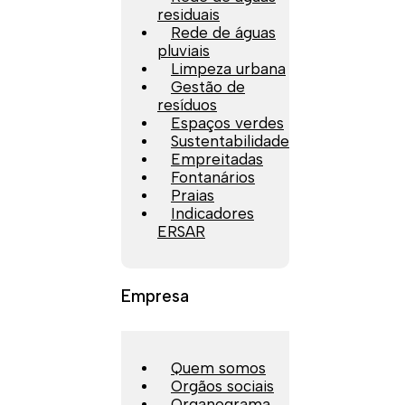
residuais
Rede de águas
pluviais
Limpeza urbana
Gestão de
resíduos
Espaços verdes
Sustentabilidade
Empreitadas
Fontanários
Praias
Indicadores
ERSAR
Empresa
Quem somos
Orgãos sociais
Organograma