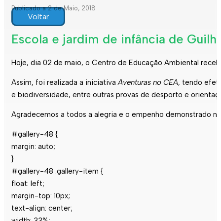
Publicado a 2 de Maio, 2018
Voltar
Escola e jardim de infância de Guilh
Hoje, dia 02 de maio, o Centro de Educação Ambiental recebeu 
Assim, foi realizada a iniciativa
Aventuras no CEA
, tendo efe
e biodiversidade, entre outras provas de desporto e orientaç
Agradecemos a todos a alegria e o empenho demonstrado na r
#gallery-48 {
margin: auto;
}
#gallery-48 .gallery-item {
float: left;
margin-top: 10px;
text-align: center;
width: 33%;