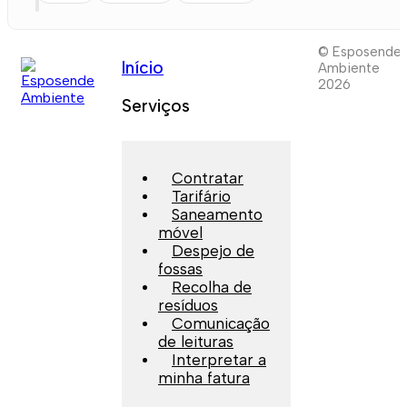
© Esposende
Início
Ambiente
2026
Serviços
Contratar
Tarifário
Saneamento
móvel
Despejo de
fossas
Recolha de
resíduos
Comunicação
de leituras
Interpretar a
minha fatura