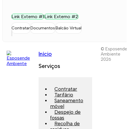
Link Externo #1
Link Externo #2
Contratar
Documentos
Balcão Virtual
© Esposende
Início
Ambiente
2026
Serviços
Contratar
Tarifário
Saneamento
móvel
Despejo de
fossas
Recolha de