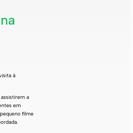
ina
!
visita à
assistirem a
sentes em
m pequeno filme
bordada.