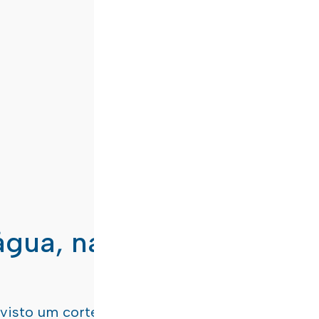
água, nas freguesias de
evisto um corte de água
terça-feira, dia 21/07/