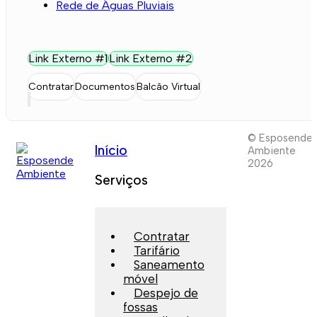
Rede de Águas Pluviais
Link Externo #1
Link Externo #2
Contratar
Documentos
Balcão Virtual
© Esposende
Início
Ambiente
2026
Serviços
Contratar
Tarifário
Saneamento
móvel
Despejo de
fossas