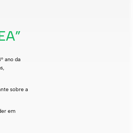
CEA”
4º ano da
s,
ante sobre a
nder em