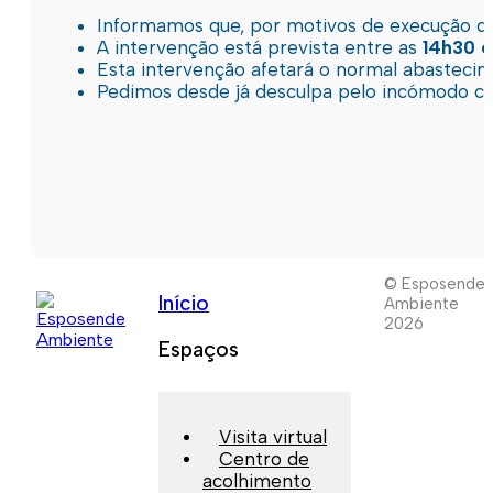
Informamos que, por motivos de execução de 
A intervenção está prevista entre as
14h30 e
Esta intervenção afetará o normal abastec
Pedimos desde já desculpa pelo incómodo c
© Esposende
Início
Ambiente
2026
Espaços
Visita virtual
Centro de
acolhimento