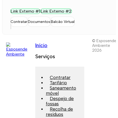
Link Externo #1
Link Externo #2
Contratar
Documentos
Balcão Virtual
© Esposende
Início
Ambiente
2026
Serviços
Contratar
Tarifário
Saneamento
móvel
Despejo de
fossas
Recolha de
resíduos