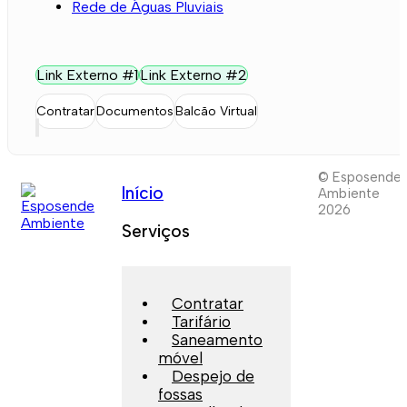
Rede de Águas Pluviais
Link Externo #1
Link Externo #2
Contratar
Documentos
Balcão Virtual
© Esposende
Início
Ambiente
2026
Serviços
Contratar
Tarifário
Saneamento
móvel
Despejo de
fossas